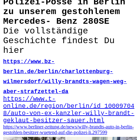
Polizei-Posse in Berlin
zu unserem gestohlenem
Mercedes- Benz 280SE
Die vollständige
Geschichte findest Du
hier
https://www.bz-
berlin.de/berlin/charlottenburg-
wilmersdorf/willy-brandts-wagen-weg-
aber-strafzettel-da
https://www.t-
online.de/region/berlin/id_10009704
8/auto-von-ex-kanzler-willy-brandt-
geklaut-besitzer-sauer.html
https://www.berliner-zeitung.de/news/willy-brandts-auto-in-berlin-
gestohlen-besitzer-wuetend-auf-die-polizei-li.297599