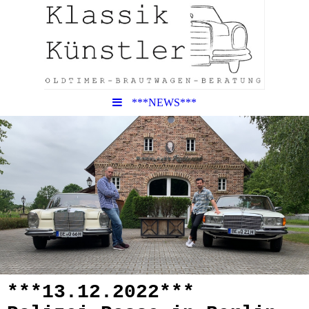
***NEWS***
***13.12.2022***